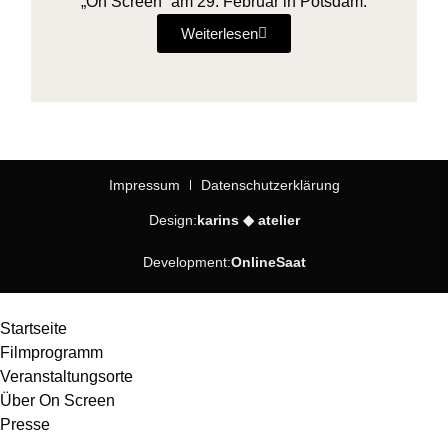
„On Screen“ am 29. Februar in Potsdam.
Weiterlesen
Impressum
Datenschutzerklärung
Design:
karins ◆ atelier
Development:
OnlineSaat
Startseite
Filmprogramm
Veranstaltungsorte
Über On Screen
Presse